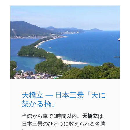
天橋立 ― 日本三景「天に
架かる橋」
当館から車で1時間以内。
天橋立
は、
日本三景のひとつに数えられる名勝