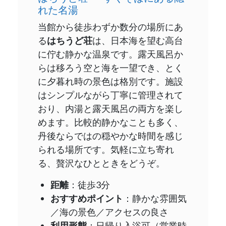
れた名湯
当館から徒歩わずか数分の場所にあ
る
はちうど荘
は、日本海を望む高台
に佇む静かな温泉です。露天風呂か
らは移ろう空と海を一望でき、とく
に夕暮れ時の景色は格別です。施設
はシンプルながら丁寧に管理されて
おり、内湯と露天風呂の両方を楽し
めます。比較的静かなことも多く、
丹後ならではの穏やかな時間を感じ
られる場所です。気軽に立ち寄れ
る、贅沢なひとときをどうぞ。
距離
：徒歩3分
おすすめポイント
：静かな雰囲気
／海の景色／アクセスの良さ
利用形態
：日帰り入浴可（営業時