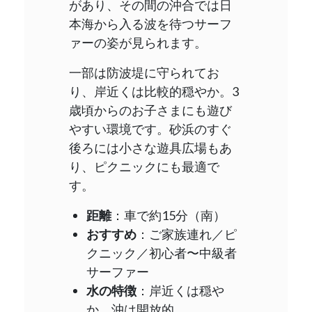
があり、その間の沖合では日
本海から入る波を待つサーフ
ァーの姿が見られます。
一部は防波堤に守られてお
り、岸近くは比較的穏やか。3
歳頃からのお子さまにも遊び
やすい環境です。砂浜のすぐ
後ろには小さな遊具広場もあ
り、ピクニックにも最適で
す。
距離
：車で約15分（南）
おすすめ
：ご家族連れ／ピ
クニック／初心者〜中級者
サーファー
水の特徴
：岸近くは穏や
か、沖は開放的