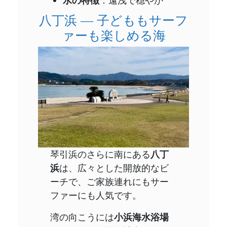
水の特徴
：遠浅で穏やか
八丁浜 ― 子どももサーフ
ァーも楽しめる海
琴引浜のさらに南にある
八丁
浜
は、広々とした開放的なビ
ーチで、ご家族連れにもサー
ファーにも人気です。
湾の向こうには
小浜海水浴場