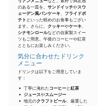
リアンメニュー
など、素朴で満足感
のある一皿を。
サンドイッチ
や
スウ
ェーデン風パンケーキ
、
フライドポ
テト
といった軽めのお食事もござい
ます。さらに、
クッキー
や
ケーキ
、
シナモンロール
などの自家製スイー
ツもご用意。午後のコーヒーや紅茶
とともにお楽しみください。
気分に合わせたドリンク
メニュー
ドリンクは以下をご用意していま
す：
丁寧に淹れた
コーヒー
と
紅茶
ジュース
や
スムージー
地元の
クラフトビール
、厳選した