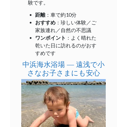
験です。
距離
：車で約10分
おすすめ
：珍しい体験／ご
家族連れ／自然の不思議
ワンポイント
：よく晴れた
乾いた日に訪れるのがおす
すめです
中浜海水浴場 ― 遠浅で小
さなお子さまにも安心