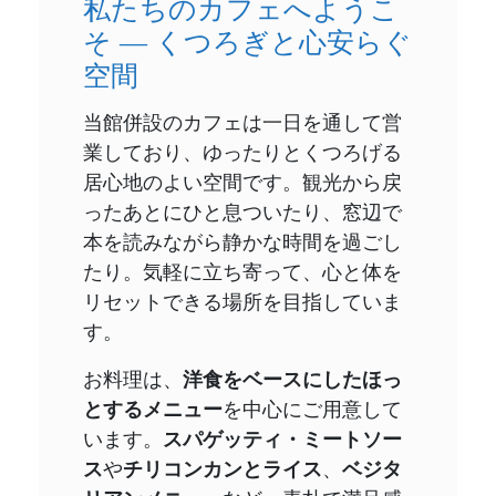
私たちのカフェへようこ
そ ― くつろぎと心安らぐ
空間
当館併設のカフェは一日を通して営
業しており、ゆったりとくつろげる
居心地のよい空間です。観光から戻
ったあとにひと息ついたり、窓辺で
本を読みながら静かな時間を過ごし
たり。気軽に立ち寄って、心と体を
リセットできる場所を目指していま
す。
お料理は、
洋食をベースにしたほっ
とするメニュー
を中心にご用意して
います。
スパゲッティ・ミートソー
ス
や
チリコンカンとライス
、
ベジタ