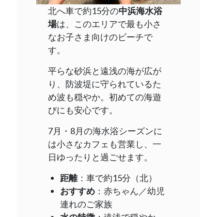
北へ車で約15分の
中浜海水浴
場
は、このエリアで最も小さ
なお子さま向けのビーチで
す。
平らな砂浜と遠浅の海が広が
り、防波堤に守られているた
め波も穏やか。初めての海遊
びにも安心です。
7月・8月の海水浴シーズンに
は小さなカフェも営業し、一
日ゆったりと過ごせます。
距離
：車で約15分（北）
おすすめ
：赤ちゃん／幼児
連れのご家族